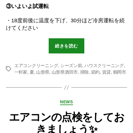
③いよいよ試運転
・18度前後に温度を下げ、30分ほど冷房運転を続
けてください
続きを読む
エアコンクリーニング
,
シーズン前
,
ハウスクリーニング
,
一軒家
,
夏
,
山形県
,
山形県酒田市
,
掃除
,
節約
,
賃貸
,
鶴岡市
NEWS
エアコンの点検をしてお
きましょう✨