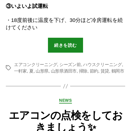
③いよいよ試運転
・18度前後に温度を下げ、30分ほど冷房運転を続
けてください
続きを読む
エアコンクリーニング
,
シーズン前
,
ハウスクリーニング
,
一軒家
,
夏
,
山形県
,
山形県酒田市
,
掃除
,
節約
,
賃貸
,
鶴岡市
NEWS
エアコンの点検をしてお
きましょう✨